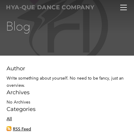
HOME
HYA-QUE DANCE COMPANY
HYA-QUE
Hya-Queとは
サービス
ダンスレッスン
作品・メンバー
bordmembers
お問い合せ
Hya-Que
リズム・音楽性 レッスン
Hya-Que プロデュース
サルサコース
振付製作
Omambo Japan Proj
レギュラーコース
企画・イベント
Author
Write something about yourself. No need to be fancy, just an
overview.
Archives
No Archives
Categories
All
RSS Feed