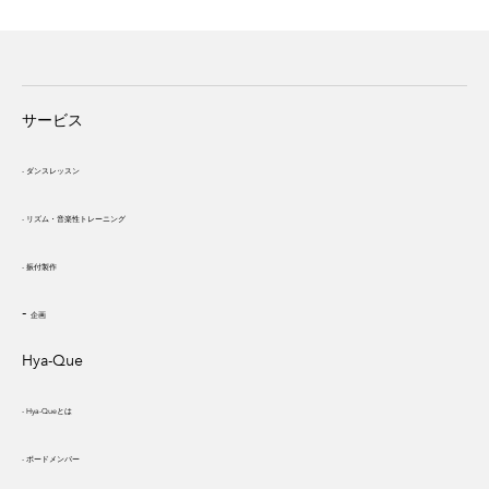
サービス
-
ダンスレッスン
- リズム・
音楽性トレーニング
- 振付製作
-
企画
Hya-Que
- Hya-Queとは
- ボードメンバー