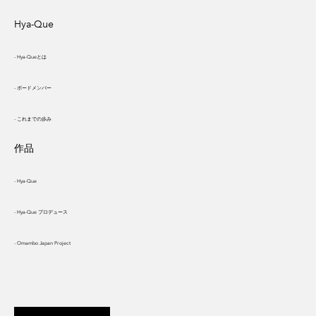
Hya-Que
- Hya-Queとは
- ボードメンバー
- これまでの歩み
作品
- Hya-Que
- Hya-Que プロデュース
- Omambo Japan Project