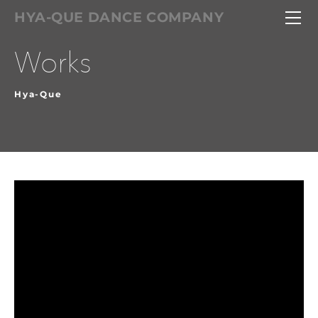
HOME
HYA-QUE DANCE COMPANY
HYA-QUE
Hya-Queとは
サービス
ダンスレッスン
作品・メンバー
bordmembers
Hya-Que
リズム・音楽性 レッスン
Hya-Que プロデュース
サルサコース
振付製作
Omambo Japan Proj
レギュラーコース
企画・イベント
お問い合せ