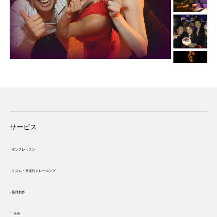
サービス
-
ダンスレッスン
- リズム・
音楽性トレーニング
- 振付製作
-
企画