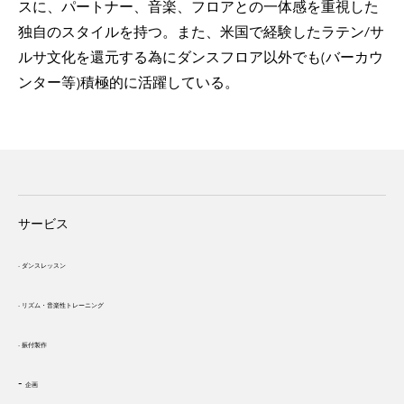
スに、パートナー、音楽、フロアとの一体感を重視した
独自のスタイルを持つ。また、米国で経験したラテン/サ
ルサ文化を還元する為にダンスフロア以外でも(バーカウ
ンター等)積極的に活躍している。
サービス
-
ダンスレッスン
- リズム・
音楽性トレーニング
- 振付製作
-
企画