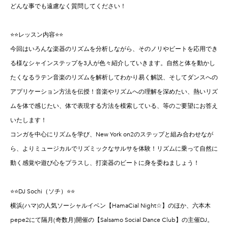
どんな事でも遠慮なく質問してください！
⭐️⭐️レッスン内容⭐️⭐️
今回はいろんな楽器のリズムを分析しながら、そのノリやビートを応用でき
る様なシャインステップを3人が色々紹介していきます。自然と体を動かし
たくなるラテン音楽のリズムを解析してわかり易く解説、そしてダンスへの
アプリケーション方法を伝授！音楽やリズムへの理解を深めたい、熱いリズ
ムを体で感じたい、体で表現する方法を模索している、等のご要望にお答え
いたします！
コンガを中心にリズムを学び、New York on2のステップと組み合わせなが
ら、よりミュージカルでリズミックなサルサを体験！リズムに乗って自然に
動く感覚や遊び心をプラスし、打楽器のビートに身を委ねましょう！
⭐️⭐️DJ Sochi（ソチ）⭐️⭐️
横浜(ハマ)の人気ソーシャルイベン【HamaCial Night☆】のほか、六本木
pepe2にて隔月(奇数月)開催の【Salsamo Social Dance Club】の主催DJ。