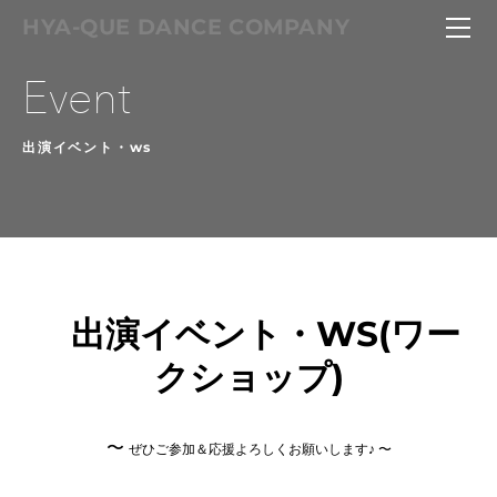
HOME
HYA-QUE DANCE COMPANY
HYA-QUE
Hya-Queとは
サービス
ダンスレッスン
作品・メンバー
bordmembers
お問い合せ
Hya-Que
リズム・音楽性 レッスン
Hya-Que プロデュース
サルサコース
振付製作
Omambo Japan Proj
レギュラーコース
企画・イベント
出演イベント・WS(ワー
クショップ)
〜
ぜひご参加＆応援よろしくお願いします♪ 〜