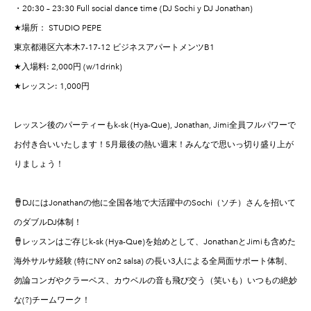
・20:30 – 23:30 Full social dance time (DJ Sochi y DJ Jonathan)
★場所： STUDIO PEPE
東京都港区六本木7-17-12 ビジネスアパートメンツB1
★入場料: 2,000円 (w/1drink)
★レッスン: 1,000円
レッスン後のパーティーもk-sk (Hya-Que), Jonathan, Jimi全員フルパワーで
お付き合いいたします！5月最後の熱い週末！みんなで思いっ切り盛り上が
りましょう！
🪘DJにはJonathanの他に全国各地で大活躍中のSochi（ソチ）さんを招いて
のダブルDJ体制！
🪘レッスンはご存じk-sk (Hya-Que)を始めとして、JonathanとJimiも含めた
海外サルサ経験 (特にNY on2 salsa) の長い3人による全局面サポート体制、
勿論コンガやクラーベス、カウベルの音も飛び交う（笑いも）いつもの絶妙
な(?)チームワーク！