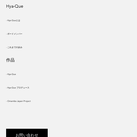
Hya-Que
- Hya-Queとは
- ボードメンバー
- これまでの歩み
作品
- Hya-Que
- Hya-Que プロデュース
- Omambo Japan Project
お問い合わせ